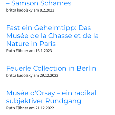
– Samson Schames
britta kadolsky am 8.2.2023
Fast ein Geheimtipp: Das
Musée de la Chasse et de la
Nature in Paris
Ruth Fühner am 16.1.2023
Feuerle Collection in Berlin
britta kadolsky am 29.12.2022
Musée d'Orsay – ein radikal
subjektiver Rundgang
Ruth Fühner am 21.12.2022