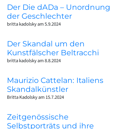
Der Die dADa – Unordnung
der Geschlechter
britta kadolsky am 5.9.2024
Der Skandal um den
Kunstfälscher Beltracchi
britta kadolsky am 8.8.2024
Maurizio Cattelan: Italiens
Skandalkünstler
Britta Kadolsky am 15.7.2024
Zeitgenössische
Selbstporträts und ihre