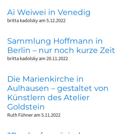
Ai Weiwei in Venedig
britta kadolsky am 5.12.2022
Sammlung Hoffmann in
Berlin – nur noch kurze Zeit
britta kadolsky am 20.11.2022
Die Marienkirche in
Aulhausen – gestaltet von
Künstlern des Atelier
Goldstein
Ruth Fühner am 5.11.2022