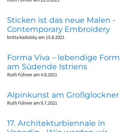
Sticken ist das neue Malen -
Contemporary Embroidery
britta kadolsky am 15.8.2021
Forma Viva – lebendige Form
am Südende Istriens
Ruth Fühner am 4.8.2021
Alpinkunst am Großglockner
Ruth Fühner am 9.7.2021
17. Architekturbiennale in