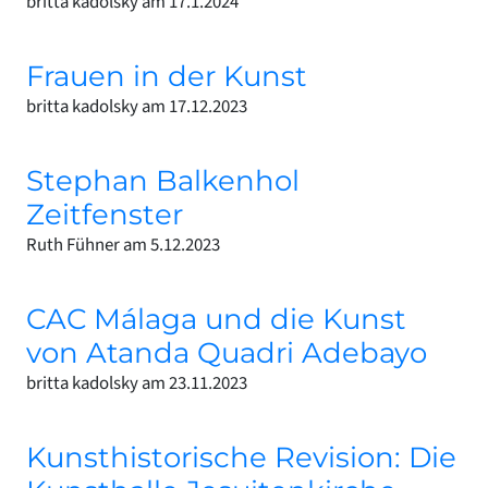
britta kadolsky am 17.1.2024
Frauen in der Kunst
britta kadolsky am 17.12.2023
Stephan Balkenhol
Zeitfenster
Ruth Fühner am 5.12.2023
CAC Málaga und die Kunst
von Atanda Quadri Adebayo
britta kadolsky am 23.11.2023
Kunsthistorische Revision: Die