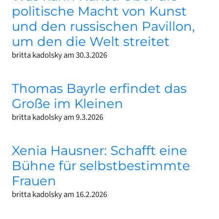
politische Macht von Kunst
und den russischen Pavillon,
um den die Welt streitet
britta kadolsky am 30.3.2026
Thomas Bayrle erfindet das
Große im Kleinen
britta kadolsky am 9.3.2026
Xenia Hausner: Schafft eine
Bühne für selbstbestimmte
Frauen
britta kadolsky am 16.2.2026