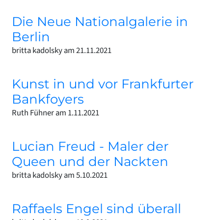
Die Neue Nationalgalerie in
Berlin
britta kadolsky am 21.11.2021
Kunst in und vor Frankfurter
Bankfoyers
Ruth Fühner am 1.11.2021
Lucian Freud - Maler der
Queen und der Nackten
britta kadolsky am 5.10.2021
Raffaels Engel sind überall