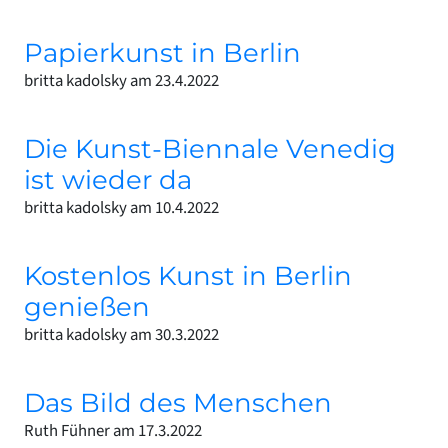
Papierkunst in Berlin
britta kadolsky am 23.4.2022
Die Kunst-Biennale Venedig
ist wieder da
britta kadolsky am 10.4.2022
Kostenlos Kunst in Berlin
genießen
britta kadolsky am 30.3.2022
Das Bild des Menschen
Ruth Fühner am 17.3.2022