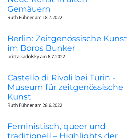
Gemäuern
Ruth Fühner am 18.7.2022
Berlin: Zeitgenössische Kunst
im Boros Bunker
britta kadolsky am 6.7.2022
Castello di Rivoli bei Turin -
Museum für zeitgenössische
Kunst
Ruth Fühner am 28.6.2022
Feministisch, queer und
traditionell – Highlights der