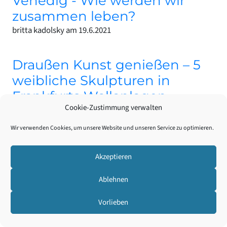
Venedig - Wie werden wir
zusammen leben?
britta kadolsky am 19.6.2021
Draußen Kunst genießen – 5
weibliche Skulpturen in
Frankfurts Wallanlagen
Cookie-Zustimmung verwalten
britta kadolsky am 21.5.2021
Wir verwenden Cookies, um unsere Website und unseren Service zu optimieren.
Die schießende Feministin:
Akzeptieren
Niki de Saint Phalle
britta kadolsky am 23.4.2021
Ablehnen
Vorlieben
Wie die Moderne nach Berlin
kam - Mariam Kühnel-