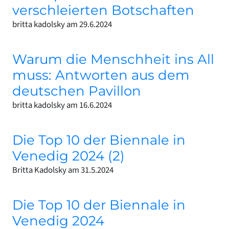
verschleierten Botschaften
britta kadolsky am 29.6.2024
Warum die Menschheit ins All
muss: Antworten aus dem
deutschen Pavillon
britta kadolsky am 16.6.2024
Die Top 10 der Biennale in
Venedig 2024 (2)
Britta Kadolsky am 31.5.2024
Die Top 10 der Biennale in
Venedig 2024