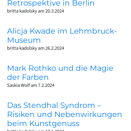
Retrospektive in Berlin
britta kadolsky am 20.3.2024
Alicja Kwade im Lehmbruck-
Museum
britta kadolsky am 26.2.2024
Mark Rothko und die Magie
der Farben
Saskia Wolf am 7.2.2024
Das Stendhal Syndrom –
Risiken und Nebenwirkungen
beim Kunstgenuss