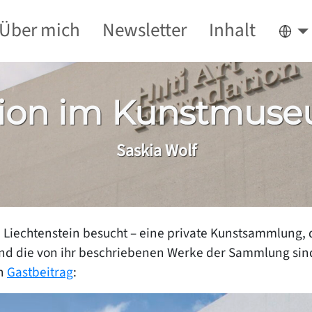
Über mich
Newsletter
Inhalt
Deu
ation im Kunstmuse
Saskia Wolf
 in Liechtenstein besucht – eine private Kunstsammlung
nd die von ihr beschriebenen Werke der Sammlung sind
en
Gastbeitrag
: