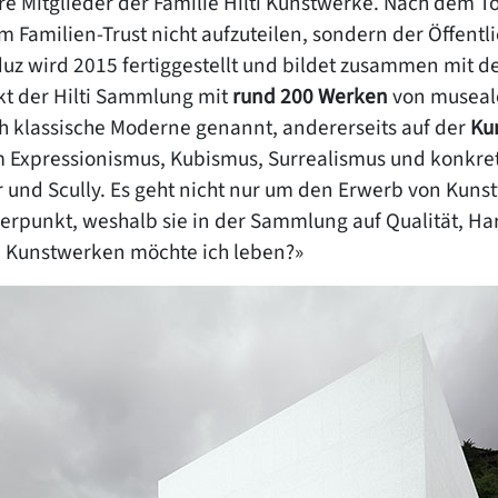
 Mitglieder der Familie Hilti Kunstwerke. Nach dem Tod
em Familien-Trust nicht aufzuteilen, sondern der Öffent
uz wird 2015 fertiggestellt und bildet zusammen mit 
kt der Hilti Sammlung mit
rund 200 Werken
von musealer
ch klassische Moderne genannt, andererseits auf der
Ku
m Expressionismus, Kubismus, Surrealismus und konkrete
er und Scully. Es geht nicht nur um den Erwerb von Kun
hwerpunkt, weshalb sie in der Sammlung auf Qualität, 
hen Kunstwerken möchte ich leben?»