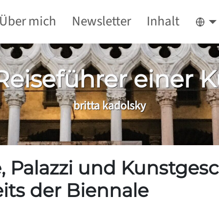
Über mich
Newsletter
Inhalt
Deu
Reiseführer einer 
britta kadolsky
 Palazzi und Kunstgesch
its der Biennale