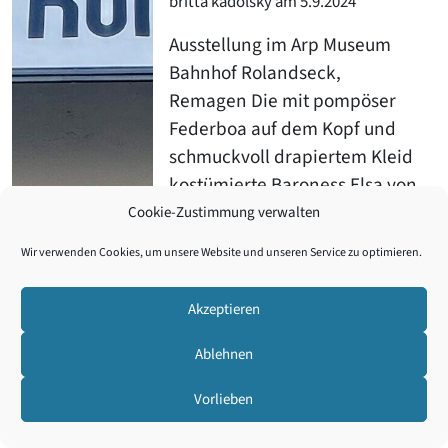
britta kadolsky am 5.9.2024
Ausstellung im Arp Museum
Bahnhof Rolandseck,
Remagen Die mit pompöser
Federboa auf dem Kopf und
schmuckvoll drapiertem Kleid
kostümierte Baroness Elsa von
Freytag-Loringhoven blickt
Cookie-Zustimmung verwalten
uns am Eingang der
Wir verwenden Cookies, um unsere Website und unseren Service zu optimieren.
Ausstellung mit extravaganter
Pose
... Weiterlesen
Akzeptieren
Der Skandal um
Ablehnen
den Kunstfälscher
Vorlieben
Beltracchi