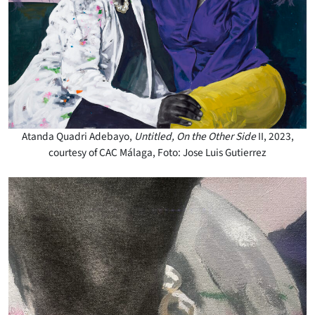
Atanda Quadri Adebayo,
Untitled, On the Other Side
II, 2023,
courtesy of CAC Málaga, Foto: Jose Luis Gutierrez