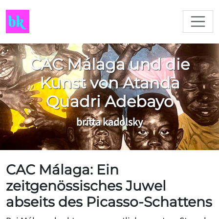
CAC Málaga und die
Kunst von Atanda
Quadri Adebayo
britta kadolsky
CAC Málaga: Ein
zeitgenössisches Juwel
abseits des Picasso-Schattens