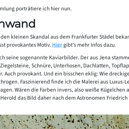
lung porträtiere ich hier nun.
einwand
h den kleinen Skandal aus dem Frankfurter Städel beka
sst provokantes Motiv.
Hier
gibt’s mehr Infos dazu.
 seine sogenannte Kaviarbilder. Der aus Jena stammen
: Ziegelsteine, Schnüre, Unterhosen, Dachlatten, Topfl
. Auch provokant. Und ein bisschen eklig: Wie dreckige
hrogen. Faszinierend finde ich die Malerei aus Luxus-L
tragen. Wären die Farben invers, also weiße Kügelche
at Herold das Bild daher nach dem Astronomen Friedric