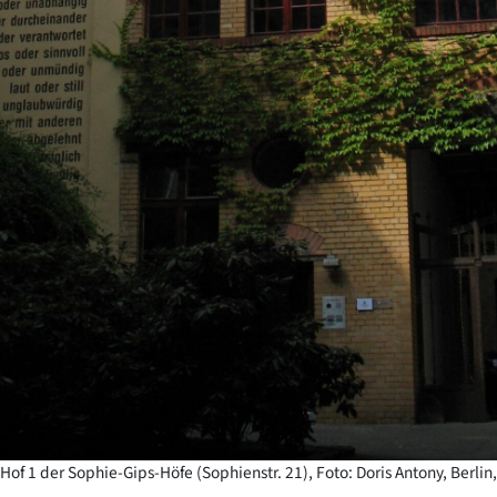
 Hof 1 der Sophie-Gips-Höfe (Sophienstr. 21), Foto: Doris Antony, Berlin