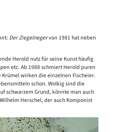
nnt:
Der Ziegelneger
von 1981 hat neben
de Herold nutz für seine Kunst häufig
appen etc. Ab 1988 schmiert Herold puren
 Krümel wirken die einzelnen Fischeier.
ebensmitteln schon. Wolkig sind die
n auf schwarzem Grund, könnte man auch
h Wilhelm Herschel, der auch Komponist