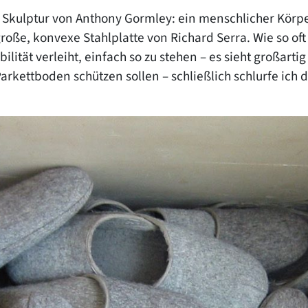
ne Skulptur von Anthony Gormley: ein menschlicher Körp
große, konvexe Stahlplatte von Richard Serra. Wie so of
bilität verleiht, einfach so zu stehen – es sieht großart
n Parkettboden schützen sollen – schließlich schlurfe ic