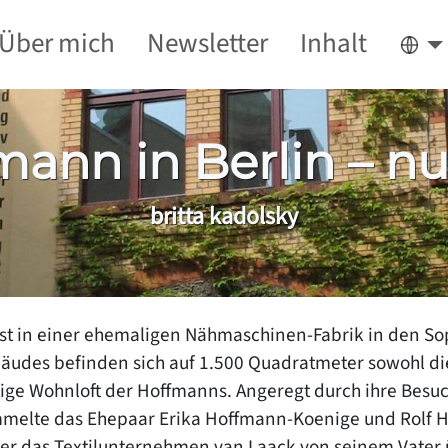
Über mich
Newsletter
Inhalt
Deu
nn in Berlin – nur
britta kadolsky
 ist in einer ehemaligen Nähmaschinen-Fabrik in den So
bäudes befinden sich auf 1.500 Quadratmeter sowohl 
ige Wohnloft der Hoffmanns. Angeregt durch ihre Besu
ammelte das Ehepaar Erika Hoffmann-Koenige und Rolf
 der das Textilunternehmen van Laack von seinem Vate