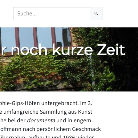
tsch
 noch kurze Zeit
phie-Gips-Höfen untergebracht. Im 3.
die umfangreiche Sammlung aus Kunst
che bei der
documenta
und in engem
 Hoffmann nach persönlichem Geschmack
r übernahm, aufbaute und 1986 wieder